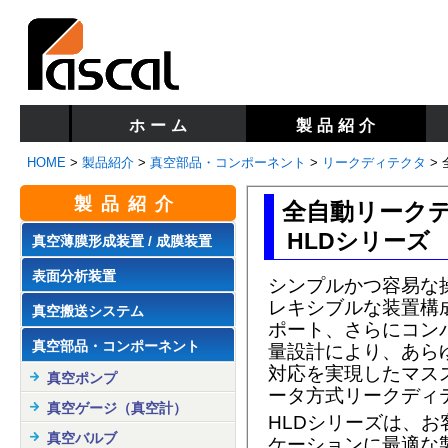
ホーム
製品紹介
HOME
>
製品紹介
>
真空部品・コンポーネント
>
リークディテクタ
>
製品紹介
全自動リーク
HLDシリーズ
真空薄膜形成装置 / 成膜装置
表面分析装置
シンプルかつ容易な
レキシブルな装置構
真空搬送システム
ポート、さらにコン
真空部品・コンポーネント
量設計により、あら
対応を実現したマス
真空ポンプ
ータ方式リークディ
真空ゲージ（真空計）
HLDシリーズは、お
真空バルブ
ケーションに最適な