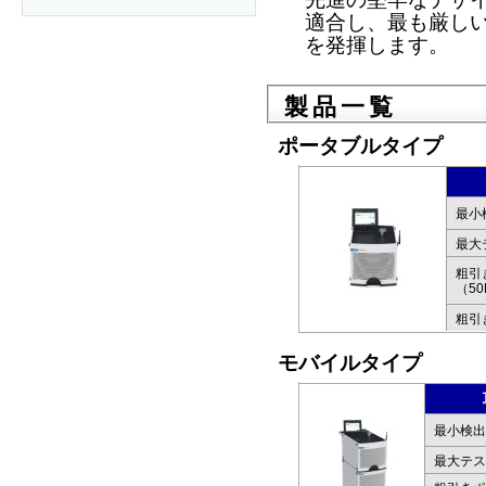
適合し、最も厳し
を発揮します。
製品一覧
ポータブルタイプ
最小
最大
粗引
（50
粗引
モバイルタイプ
最小検出
最大テス