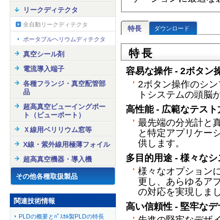
リークディテクタ
全自動リークディテクタ
特長
ダウンロード
ポータブルヘリウムディテクタ
特長
真空シール剤
電流導入端子
容易な操作 - 2ボタン
2ボタン操作のシ
各種フランジ・真空配管部
品
トシステムの頭脳
超高真空ビューイングポー
高性能 - 広範なテス
ト（ビューポート）
最先端の分光計と
Ｘ線用ベリリウム窓等
と特定アプリケー
供します。
X線・紫外線用極薄フォイル
多目的用途 - 様々な
超高真空機器・導入機
様々なオプション
その他各種取扱製品
更し、あらゆるア
の対応を実現しま
関連技術情報
高い信頼性 - 堅牢な
PLDの概要とﾊﾟｽｶﾙ製PLDの特長
先進の堅牢なデザ